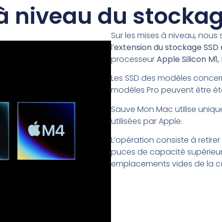
à niveau du stocka
Sur les mises à niveau, nou
l’
extension du stockage SSD
processeur
Apple Silicon M1
Les SSD des modèles concern
modèles Pro peuvent être é
Sauve Mon Mac utilise uniqu
utilisées par Apple.
L’opération consiste à retire
puces de capacité supérieure.
emplacements vides de la c