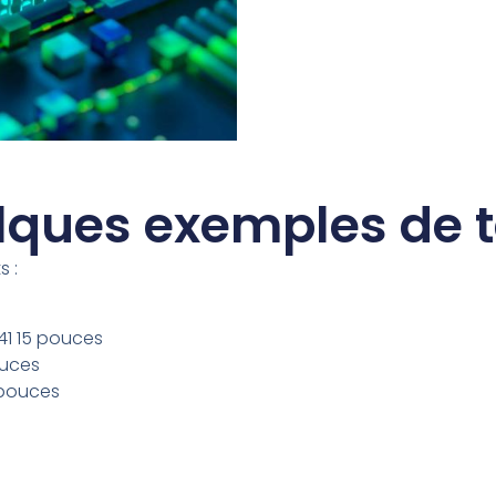
ques exemples de t
s :
41 15 pouces
ouces
 pouces