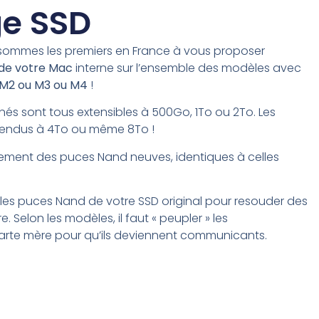
ge SSD
s sommes les premiers en France à vous proposer
 de votre Mac
interne sur
l’ensemble des modèles avec
, M2 ou M3
ou M4
!
és sont tous extensibles à
500Go, 1
To ou 2To.
Les
tendus à 4To ou même 8To !
ement des puces Nand neuves, identiques à celles
r les puces Nand de votre SSD original pour resouder des
 Selon les modèles, il faut « peupler » les
arte mère pour qu’ils deviennent communicants.