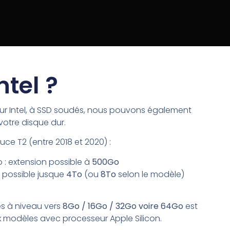
ntel ?
ur Intel, à SSD soudés, nous pouvons également
otre disque dur.
ce T2 (entre 2018 et 2020) :
: extension possible à
500Go
n possible jusque
4To
(ou
8To
selon le modèle)
es à niveau vers
8Go / 16Go / 32Go voire 64Go
est
x modèles avec processeur Apple Silicon.