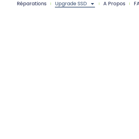
Réparations
Upgrade SSD
A Propos
F
GRADE SSD AP