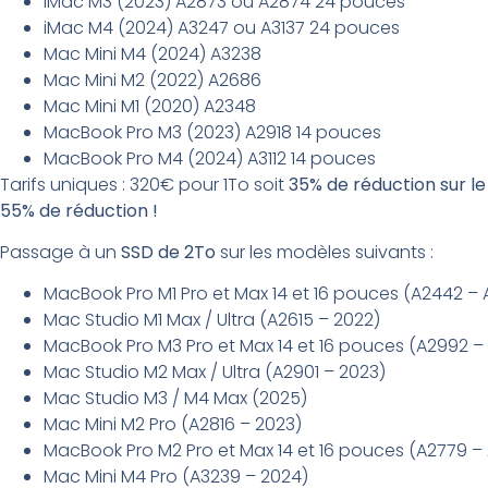
iMac M3 (2023) A2873 ou A2874 24 pouces
iMac M4 (2024) A3247 ou A3137 24 pouces
Mac Mini M4 (2024) A3238
Mac Mini M2 (2022) A2686
Mac Mini M1 (2020) A2348
MacBook Pro M3 (2023) A2918 14 pouces
MacBook Pro M4 (2024) A3112 14 pouces
Tarifs uniques : 320€ pour 1To soit
35% de réduction sur le
55% de réduction !
Passage à un
SSD de 2To
sur les modèles suivants :
MacBook Pro M1 Pro et Max 14 et 16 pouces (A2442 – 
Mac Studio M1 Max / Ultra (A2615 – 2022)
MacBook Pro M3 Pro et Max 14 et 16 pouces (A2992 – 
Mac Studio M2 Max / Ultra (A2901 – 2023)
Mac Studio M3 / M4 Max (2025)
Mac Mini M2 Pro (A2816 – 2023)
MacBook Pro M2 Pro et Max 14 et 16 pouces (A2779 –
Mac Mini M4 Pro (A3239 – 2024)