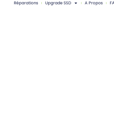
Réparations
Upgrade SSD
A Propos
F
VEZ VOTRE M