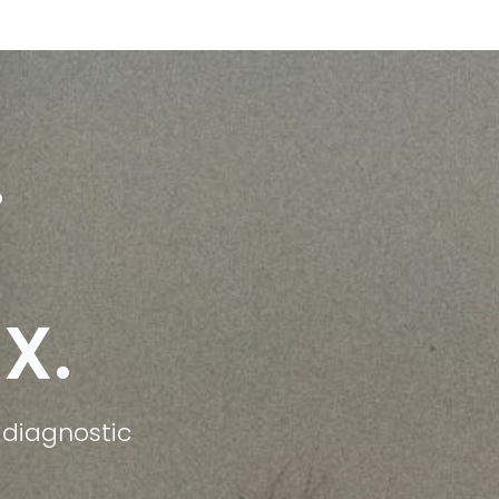
.
X.
 diagnostic